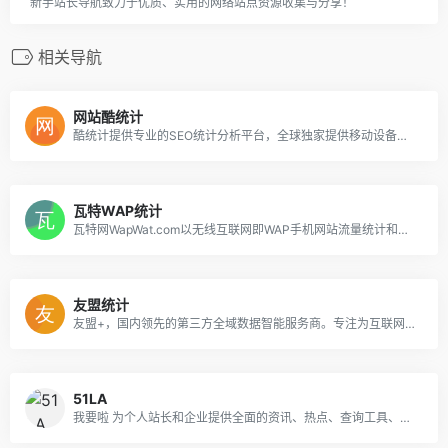
新手站长导航致力于优质、实用的网络站点资源收集与分享！
相关导航
网站酷统计
酷统计提供专业的SEO统计分析平台，全球独家提供移动设备型号统计分析，SEO对比分析，频道分析，来访对比，搜索引擎分析，关键词分析功能，强大的数据支持
瓦特WAP统计
瓦特网WapWat.com以无线互联网即WAP手机网站流量统计和分析业务为主要方向，致力于为广大WAP手机网站站长提供最为稳定、安全、先进、可靠的专业WAP流量统计系统与数据服务。同时开展更多其它移动互联网相关服务，如：站点监测，流量交换等。
友盟统计
友盟+，国内领先的第三方全域数据智能服务商。专注为互联网企业提供一站式数据分析运营服务近10年。截至2020年已累计服务200万移动应用和890万家网站19年友盟+数据智能服务战略升级，重磅发布友盟云
51LA
我要啦 为个人站长和企业提供全面的资讯、热点、查询工具、营销工具以及专业的营销解决方案