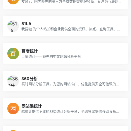
友盟+，国内领先的第三方全域数据智能服务商。专注为互联网企业提供一站式数据分析运营服务近10年。截至2020年已累计服务200万移动应用和890万家网站19年友盟+数据智能服务战略升级，重磅发布友盟云
51LA
我要啦 为个人站长和企业提供全面的资讯、热点、查询工具、营销工具以及专业的营销解决方案
百度统计
百度统计——领先的中文网站分析平台
360分析
实时网站分析工具，为您的网站推广、优化提供安全可信赖的数据支撑。
网站酷统计
酷统计提供专业的SEO统计分析平台，全球独家提供移动设备型号统计分析，SEO对比分析，频道分析，来访对比，搜索引擎分析，关键词分析功能，强大的数据支持