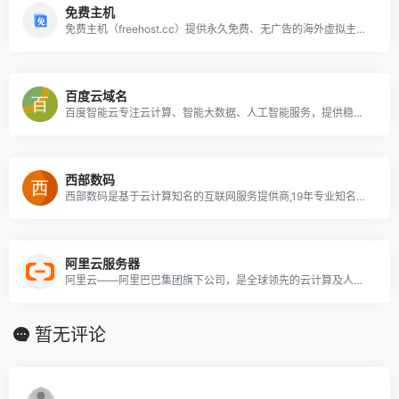
免费主机
免费主机（freehost.cc）提供永久免费、无广告的海外虚拟主机空间，配置PHP+Apache+MYSQL，5G存储空间、每月无限流量，支持绑定独立域名，搭配简单易用的cPanel建站面板，是初期建站学习的最佳选择。
百度云域名
百度智能云专注云计算、智能大数据、人工智能服务，提供稳定的云服务器、云主机、云存储、CDN、域名注册、物联网等云服务,支持API对接,快速备案等专业解决方案。
西部数码
西部数码是基于云计算知名的互联网服务提供商,19年专业知名品牌。专业提供云服务器、虚拟主机、域名注册、企业邮箱等,50余万个虚拟主机网站及1000余万个域名用户的共同选择！
阿里云服务器
阿里云——阿里巴巴集团旗下公司，是全球领先的云计算及人工智能科技公司。提供免费试用、云服务器、云数据库、云安全、云企业应用等云计算服务，以及大数据、人工智能服务、精准定制基于场景的行业解决方案。免费备案，7x24小时售后支持，助企业无忧上云。
暂无评论