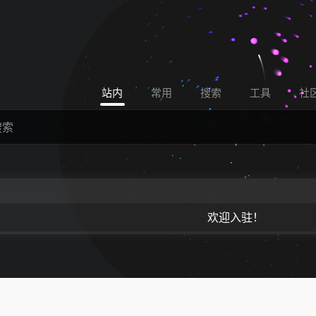
站内
常用
搜索
工具
社
欢迎入驻！