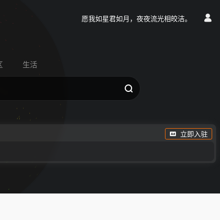
愿我如星君如月，夜夜流光相皎洁。
区
生活
立即入驻