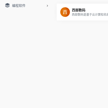
编程软件
西部数码