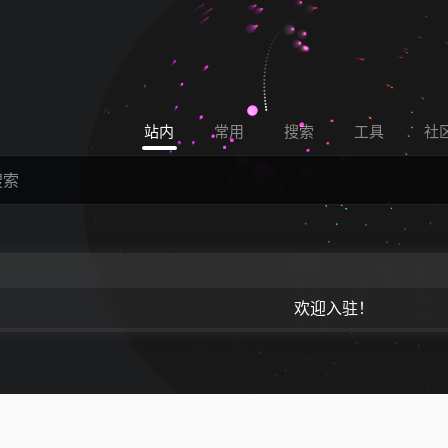
站内
常用
搜索
工具
社
欢迎入驻！